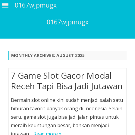
0167wjpmugx
0167wjpmugx
Skip
to
content
MONTHLY ARCHIVES:
AUGUST 2025
7 Game Slot Gacor Modal
Receh Tapi Bisa Jadi Jutawan
Bermain slot online kini sudah menjadi salah satu
hiburan favorit banyak orang di Indonesia. Selain
seru, game slot juga bisa jadi jalan pintas untuk
meraih keuntungan besar, bahkan menjadi
jutawan…
Read more »