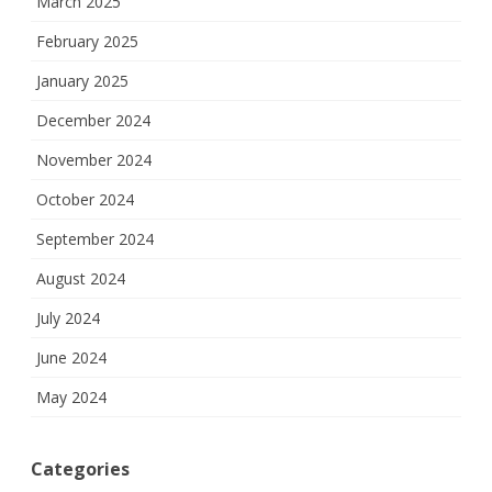
March 2025
February 2025
January 2025
December 2024
November 2024
October 2024
September 2024
August 2024
July 2024
June 2024
May 2024
Categories