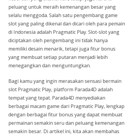
Parada4D:
peluang untuk meraih kemenangan besar yang
Coba
selalu menggoda. Salah satu pengembang game
Fitur
slot yang paling dikenal dan dicari oleh para pemain
di Indonesia adalah Pragmatic Play. Slot-slot yang
Bonus
diciptakan oleh pengembang ini tidak hanya
Menariknya!
memiliki desain menarik, tetapi juga fitur bonus
yang membuat setiap putaran menjadi lebih
menegangkan dan menguntungkan.
Bagi kamu yang ingin merasakan sensasi bermain
slot Pragmatic Play, platform Parada4D adalah
tempat yang tepat. Parada4D menyediakan
berbagai macam game dari Pragmatic Play, lengkap
dengan berbagai fitur bonus yang dapat membuat
permainan semakin seru dan peluang kemenangan
semakin besar. Di artikel ini, kita akan membahas