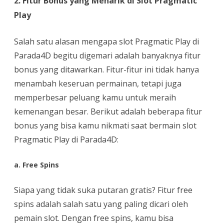
2. Fitur Bonus yang Menarik di Slot Pragmatic
Play
Salah satu alasan mengapa slot Pragmatic Play di
Parada4D begitu digemari adalah banyaknya fitur
bonus yang ditawarkan. Fitur-fitur ini tidak hanya
menambah keseruan permainan, tetapi juga
memperbesar peluang kamu untuk meraih
kemenangan besar. Berikut adalah beberapa fitur
bonus yang bisa kamu nikmati saat bermain slot
Pragmatic Play di Parada4D:
a. Free Spins
Siapa yang tidak suka putaran gratis? Fitur free
spins adalah salah satu yang paling dicari oleh
pemain slot. Dengan free spins, kamu bisa