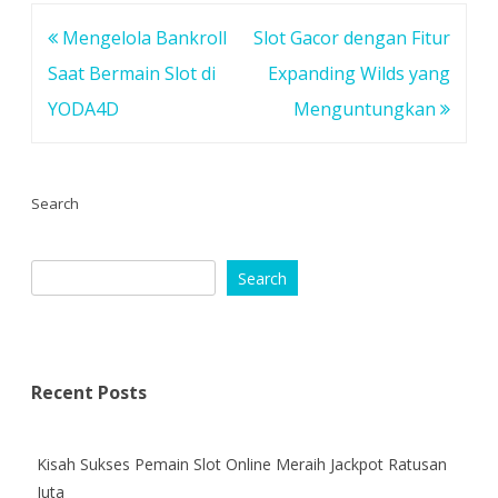
Post
Mengelola Bankroll
Slot Gacor dengan Fitur
navigation
Saat Bermain Slot di
Expanding Wilds yang
YODA4D
Menguntungkan
Search
Search
Recent Posts
Kisah Sukses Pemain Slot Online Meraih Jackpot Ratusan
Juta