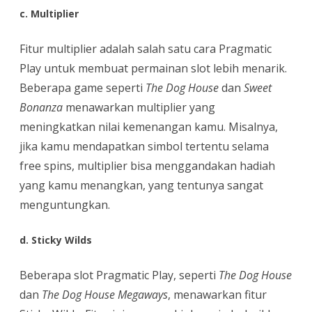
c. Multiplier
Fitur multiplier adalah salah satu cara Pragmatic
Play untuk membuat permainan slot lebih menarik.
Beberapa game seperti
The Dog House
dan
Sweet
Bonanza
menawarkan multiplier yang
meningkatkan nilai kemenangan kamu. Misalnya,
jika kamu mendapatkan simbol tertentu selama
free spins, multiplier bisa menggandakan hadiah
yang kamu menangkan, yang tentunya sangat
menguntungkan.
d. Sticky Wilds
Beberapa slot Pragmatic Play, seperti
The Dog House
dan
The Dog House Megaways
, menawarkan fitur