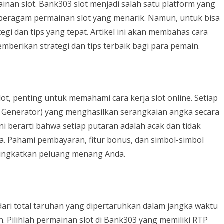
an slot. Bank303 slot menjadi salah satu platform yang
 beragam permainan slot yang menarik. Namun, untuk bisa
nk303
egi dan tips yang tepat. Artikel ini akan membahas cara
:
berikan strategi dan tips terbaik bagi para pemain.
ategi
s
t, penting untuk memahami cara kerja slot online. Setiap
baik
 Generator) yang menghasilkan serangkaian angka secara
 ini berarti bahwa setiap putaran adalah acak dan tidak
a. Pahami pembayaran, fitur bonus, dan simbol-simbol
ingkatkan peluang menang Anda.
dari total taruhan yang dipertaruhkan dalam jangka waktu
. Pilihlah permainan slot di Bank303 yang memiliki RTP