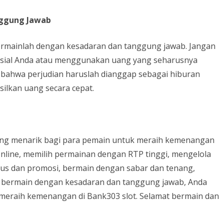
nggung Jawab
 bermainlah dengan kesadaran dan tanggung jawab. Jangan
nsial Anda atau menggunakan uang yang seharusnya
 bahwa perjudian haruslah dianggap sebagai hiburan
ilkan uang secara cepat.
ng menarik bagi para pemain untuk meraih kemenangan
nline, memilih permainan dengan RTP tinggi, mengelola
us dan promosi, bermain dengan sabar dan tenang,
a bermain dengan kesadaran dan tanggung jawab, Anda
meraih kemenangan di Bank303 slot. Selamat bermain dan