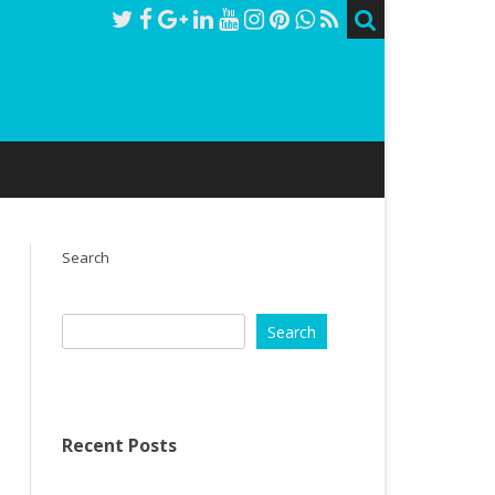
Search
Search
Recent Posts