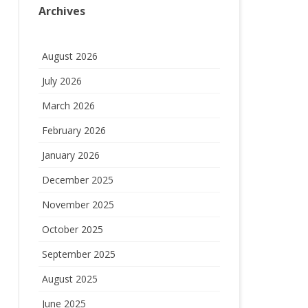
Archives
August 2026
July 2026
March 2026
February 2026
January 2026
December 2025
November 2025
October 2025
September 2025
August 2025
June 2025