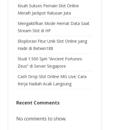
Kisah Sukses Pemain Slot Online
Meraih Jackpot Ratusan Juta
Mengaktifkan Mode Hemat Data Saat
Stream Slot di HP
Eksplorasi Fitur Unik Slot Online yang
Hadir di Betwin188
Studi 1.500 Spin “Ancient Fortunes:
Zeus” di Server Singapore
Cash Drop Slot Online MG Live: Cara
Kerja Hadiah Acak Langsung
Recent Comments
No comments to show.