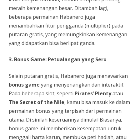
meraih kemenangan besar. Ditambah lagi,
beberapa permainan Habanero juga
menambahkan fitur pengganda (multiplier) pada
putaran gratis, yang memungkinkan kemenangan
yang didapatkan bisa berlipat ganda.
3.
Bonus Game: Petualangan yang Seru
Selain putaran gratis, Habanero juga menawarkan
bonus game
yang menyenangkan dan interaktif.
Pada beberapa slot, seperti
Pirates’ Plenty
atau
The Secret of the Nile
, kamu bisa masuk ke dalam
permainan bonus yang terpisah dari permainan
utama. Di sinilah keseruannya dimulai! Biasanya,
bonus game ini memberikan kesempatan untuk
menggali harta karun, membuka peti hadiah, atau