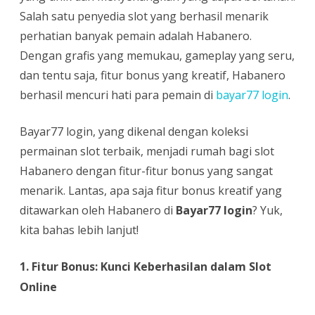
Slot
Salah satu penyedia slot yang berhasil menarik
Bayar77
perhatian banyak pemain adalah Habanero.
Login
Dengan grafis yang memukau, gameplay yang seru,
dan tentu saja, fitur bonus yang kreatif, Habanero
berhasil mencuri hati para pemain di
bayar77 login
.
Bayar77 login, yang dikenal dengan koleksi
permainan slot terbaik, menjadi rumah bagi slot
Habanero dengan fitur-fitur bonus yang sangat
menarik. Lantas, apa saja fitur bonus kreatif yang
ditawarkan oleh Habanero di
Bayar77 login
? Yuk,
kita bahas lebih lanjut!
1.
Fitur Bonus: Kunci Keberhasilan dalam Slot
Online