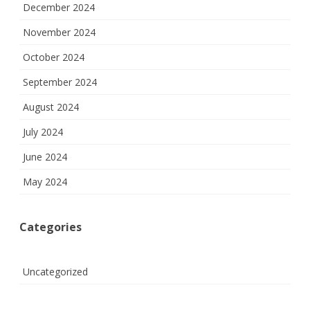
December 2024
November 2024
October 2024
September 2024
August 2024
July 2024
June 2024
May 2024
Categories
Uncategorized