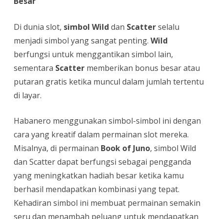
Besar
Di dunia slot,
simbol Wild
dan
Scatter
selalu
menjadi simbol yang sangat penting.
Wild
berfungsi untuk menggantikan simbol lain,
sementara
Scatter
memberikan bonus besar atau
putaran gratis ketika muncul dalam jumlah tertentu
di layar.
Habanero menggunakan simbol-simbol ini dengan
cara yang kreatif dalam permainan slot mereka.
Misalnya, di permainan
Book of Juno
, simbol Wild
dan Scatter dapat berfungsi sebagai pengganda
yang meningkatkan hadiah besar ketika kamu
berhasil mendapatkan kombinasi yang tepat.
Kehadiran simbol ini membuat permainan semakin
seru dan menambah peluang untuk mendapatkan