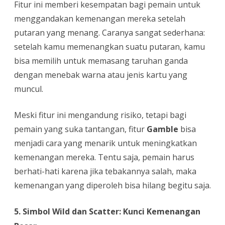
Fitur ini memberi kesempatan bagi pemain untuk
menggandakan kemenangan mereka setelah
putaran yang menang. Caranya sangat sederhana:
setelah kamu memenangkan suatu putaran, kamu
bisa memilih untuk memasang taruhan ganda
dengan menebak warna atau jenis kartu yang
muncul.
Meski fitur ini mengandung risiko, tetapi bagi
pemain yang suka tantangan, fitur
Gamble
bisa
menjadi cara yang menarik untuk meningkatkan
kemenangan mereka. Tentu saja, pemain harus
berhati-hati karena jika tebakannya salah, maka
kemenangan yang diperoleh bisa hilang begitu saja.
5.
Simbol Wild dan Scatter: Kunci Kemenangan