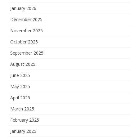
January 2026
December 2025
November 2025
October 2025
September 2025
August 2025
June 2025
May 2025
April 2025
March 2025
February 2025
January 2025