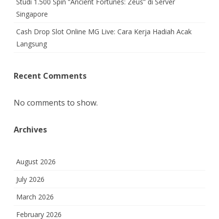
Studi 1.500 Spin “Ancient Fortunes: Zeus” di Server
Singapore
Cash Drop Slot Online MG Live: Cara Kerja Hadiah Acak
Langsung
Recent Comments
No comments to show.
Archives
August 2026
July 2026
March 2026
February 2026