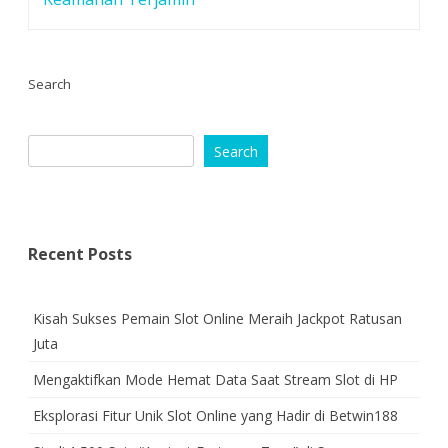
Search
Search
Recent Posts
Kisah Sukses Pemain Slot Online Meraih Jackpot Ratusan
Juta
Mengaktifkan Mode Hemat Data Saat Stream Slot di HP
Eksplorasi Fitur Unik Slot Online yang Hadir di Betwin188