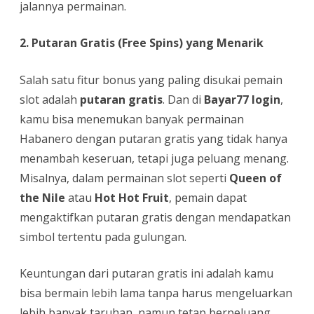
jalannya permainan.
2.
Putaran Gratis (Free Spins) yang Menarik
Salah satu fitur bonus yang paling disukai pemain
slot adalah
putaran gratis
. Dan di
Bayar77 login
,
kamu bisa menemukan banyak permainan
Habanero dengan putaran gratis yang tidak hanya
menambah keseruan, tetapi juga peluang menang.
Misalnya, dalam permainan slot seperti
Queen of
the Nile
atau
Hot Hot Fruit
, pemain dapat
mengaktifkan putaran gratis dengan mendapatkan
simbol tertentu pada gulungan.
Keuntungan dari putaran gratis ini adalah kamu
bisa bermain lebih lama tanpa harus mengeluarkan
lebih banyak taruhan, namun tetap berpeluang