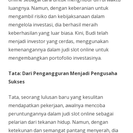
luangnya. Namun, dengan keberanian untuk
mengambil risiko dan kebijaksanaan dalam
mengelola investasi, dia berhasil meraih
keberhasilan yang luar biasa. Kini, Budi telah
menjadi investor yang cerdas, menggunakan
kemenangannya dalam judi slot online untuk
mengembangkan portofolio investasinya.
Tata: Dari Pengangguran Menjadi Pengusaha
Sukses
Tata, seorang lulusan baru yang kesulitan
mendapatkan pekerjaan, awalnya mencoba
peruntungannya dalam judi slot online sebagai
pelarian dari tekanan hidup. Namun, dengan
ketekunan dan semangat pantang menyerah, dia