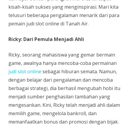
Slot
kisah-kisah sukses yang menginspirasi. Mari kita
Online
telusuri beberapa pengalaman menarik dari para
di
pemain judi slot online di Tanah Air.
Indonesia
Ricky: Dari Pemula Menjadi Ahli
Ricky, seorang mahasiswa yang gemar bermain
game, awalnya hanya mencoba-coba permainan
judi slot online
sebagai hiburan semata. Namun,
dengan belajar dari pengalaman dan mencoba
berbagai strategi, dia berhasil mengubah hobi itu
menjadi sumber penghasilan tambahan yang
mengesankan. Kini, Ricky telah menjadi ahli dalam
memilih game, mengelola bankroll, dan
memanfaatkan bonus dan promosi dengan bijak.