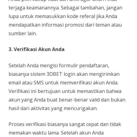
terjaga keamanannya. Sebagai tambahan, jangan
lupa untuk memasukkan kode referal jika Anda
mendapatkan informasi promosi dari teman atau
sumber lain.
3. Verifikasi Akun Anda
Setelah Anda mengisi formulir pendaftaran,
biasanya sistem 3DBET login akan mengirimkan
email atau SMS untuk memverifikasi akun Anda.
Verifikasi ini bertujuan untuk memastikan bahwa
akun yang Anda buat benar-benar valid dan bukan
hasil dari aktivitas yang mencurigakan.
Proses verifikasi biasanya sangat cepat dan tidak
memakan waktu lama. Setelah akun Anda