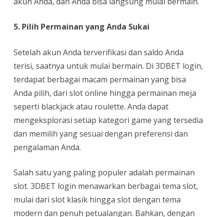
akun Anda, dan Anda bisa langsung mulai bermain.
5. Pilih Permainan yang Anda Sukai
Setelah akun Anda terverifikasi dan saldo Anda
terisi, saatnya untuk mulai bermain. Di 3DBET login,
terdapat berbagai macam permainan yang bisa
Anda pilih, dari slot online hingga permainan meja
seperti blackjack atau roulette. Anda dapat
mengeksplorasi setiap kategori game yang tersedia
dan memilih yang sesuai dengan preferensi dan
pengalaman Anda.
Salah satu yang paling populer adalah permainan
slot. 3DBET login menawarkan berbagai tema slot,
mulai dari slot klasik hingga slot dengan tema
modern dan penuh petualangan. Bahkan, dengan