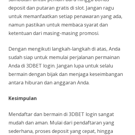
deposit dan putaran gratis di slot. Jangan ragu
untuk memanfaatkan setiap penawaran yang ada,
namun pastikan untuk membaca syarat dan
ketentuan dari masing-masing promosi.
Dengan mengikuti langkah-langkah di atas, Anda
sudah siap untuk memulai perjalanan permainan
Anda di 3DBET login. Jangan lupa untuk selalu
bermain dengan bijak dan menjaga keseimbangan
antara hiburan dan anggaran Anda.
Kesimpulan
Mendaftar dan bermain di 3DBET login sangat
mudah dan aman. Mulai dari pendaftaran yang
sederhana, proses deposit yang cepat, hingga