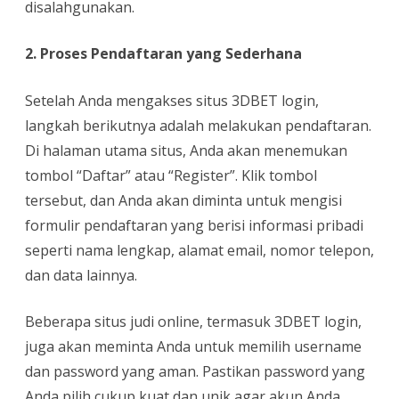
disalahgunakan.
2. Proses Pendaftaran yang Sederhana
Setelah Anda mengakses situs 3DBET login,
langkah berikutnya adalah melakukan pendaftaran.
Di halaman utama situs, Anda akan menemukan
tombol “Daftar” atau “Register”. Klik tombol
tersebut, dan Anda akan diminta untuk mengisi
formulir pendaftaran yang berisi informasi pribadi
seperti nama lengkap, alamat email, nomor telepon,
dan data lainnya.
Beberapa situs judi online, termasuk 3DBET login,
juga akan meminta Anda untuk memilih username
dan password yang aman. Pastikan password yang
Anda pilih cukup kuat dan unik agar akun Anda