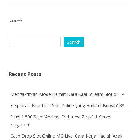
Search
Search
Recent Posts
Mengaktifkan Mode Hemat Data Saat Stream Slot di HP
Eksplorasi Fitur Unik Slot Online yang Hadir di Betwin188
Studi 1.500 Spin “Ancient Fortunes: Zeus” di Server
Singapore
Cash Drop Slot Online MG Live: Cara Kerja Hadiah Acak