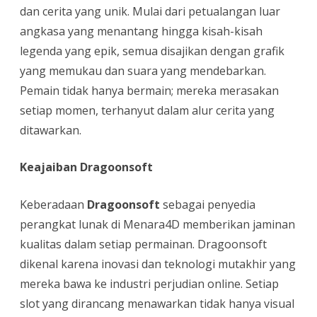
dan cerita yang unik. Mulai dari petualangan luar
angkasa yang menantang hingga kisah-kisah
legenda yang epik, semua disajikan dengan grafik
yang memukau dan suara yang mendebarkan.
Pemain tidak hanya bermain; mereka merasakan
setiap momen, terhanyut dalam alur cerita yang
ditawarkan.
Keajaiban Dragoonsoft
Keberadaan
Dragoonsoft
sebagai penyedia
perangkat lunak di Menara4D memberikan jaminan
kualitas dalam setiap permainan. Dragoonsoft
dikenal karena inovasi dan teknologi mutakhir yang
mereka bawa ke industri perjudian online. Setiap
slot yang dirancang menawarkan tidak hanya visual