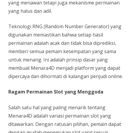
yang menawan tetapi juga mekanisme permainan
yang halus dan adil.
Teknologi RNG (Random Number Generator) yang
digunakan memastikan bahwa setiap hasil
permainan adalah acak dan tidak bisa diprediksi,
memberi semua pemain kesempatan yang sama
untuk menang. Ini adalah prinsip dasar yang
membuat Menara4D menjadi platform yang dapat
dipercaya dan dihormati di kalangan penjudi online.
Ragam Permainan Slot yang Menggoda
Salah satu hal yang paling menarik tentang
Menara4D adalah variasi permainan slot yang
ditawarkan. Dengan ratusan pilihan, pemain dapat
dengan mudah menemukan slot yang sesuai