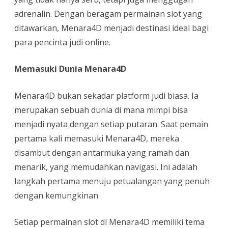
yang
adrenalin. Dengan beragam permainan slot yang
Seru
ditawarkan, Menara4D menjadi destinasi ideal bagi
para pencinta judi online.
Memasuki Dunia Menara4D
Menara4D bukan sekadar platform judi biasa. Ia
merupakan sebuah dunia di mana mimpi bisa
menjadi nyata dengan setiap putaran. Saat pemain
pertama kali memasuki Menara4D, mereka
disambut dengan antarmuka yang ramah dan
menarik, yang memudahkan navigasi. Ini adalah
langkah pertama menuju petualangan yang penuh
dengan kemungkinan.
Setiap permainan slot di Menara4D memiliki tema