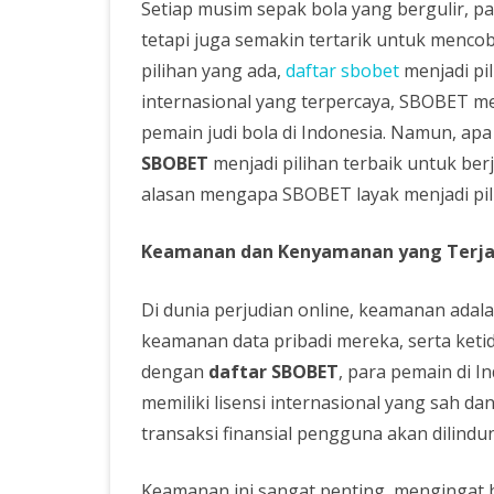
Setiap musim sepak bola yang bergulir, p
tetapi juga semakin tertarik untuk menc
pilihan yang ada,
daftar sbobet
menjadi pi
internasional yang terpercaya, SBOBET m
pemain judi bola di Indonesia. Namun, a
SBOBET
menjadi pilihan terbaik untuk berj
alasan mengapa SBOBET layak menjadi pil
Keamanan dan Kenyamanan yang Terj
Di dunia perjudian online, keamanan adal
keamanan data pribadi mereka, serta keti
dengan
daftar SBOBET
, para pemain di I
memiliki lisensi internasional yang sah d
transaksi finansial pengguna akan dilindu
Keamanan ini sangat penting, mengingat b