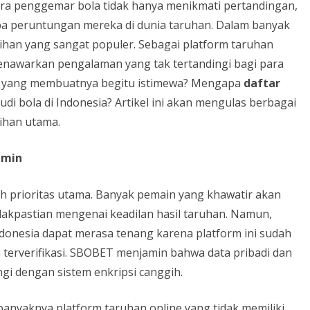
Adalah
ara penggemar bola tidak hanya menikmati pertandingan,
oba peruntungan mereka di dunia taruhan. Dalam banyak
Pilihan
lihan yang sangat populer. Sebagai platform taruhan
Terbaik
enawarkan pengalaman yang tak tertandingi bagi para
untuk
pa yang membuatnya begitu istimewa? Mengapa
daftar
Judi
udi bola di Indonesia? Artikel ini akan mengulas berbagai
ihan utama.
Bola
di
amin
Indonesia
ah prioritas utama. Banyak pemain yang khawatir akan
dakpastian mengenai keadilan hasil taruhan. Namun,
ndonesia dapat merasa tenang karena platform ini sudah
an terverifikasi. SBOBET menjamin bahwa data pribadi dan
ngi dengan sistem enkripsi canggih.
anyaknya platform taruhan online yang tidak memiliki