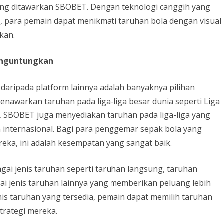
ng ditawarkan SBOBET. Dengan teknologi canggih yang
t
, para pemain dapat menikmati taruhan bola dengan visual
kan.
enguntungkan
 daripada platform lainnya adalah banyaknya pilihan
enawarkan taruhan pada liga-liga besar dunia seperti Liga
s, SBOBET juga menyediakan taruhan pada liga-liga yang
n internasional. Bagi para penggemar sepak bola yang
reka, ini adalah kesempatan yang sangat baik.
ai jenis taruhan seperti taruhan langsung, taruhan
ai jenis taruhan lainnya yang memberikan peluang lebih
s taruhan yang tersedia, pemain dapat memilih taruhan
trategi mereka.