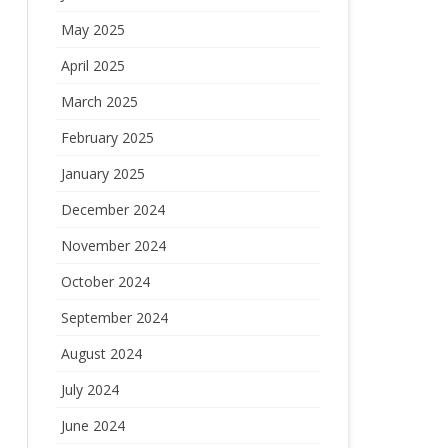
May 2025
April 2025
March 2025
February 2025
January 2025
December 2024
November 2024
October 2024
September 2024
August 2024
July 2024
June 2024