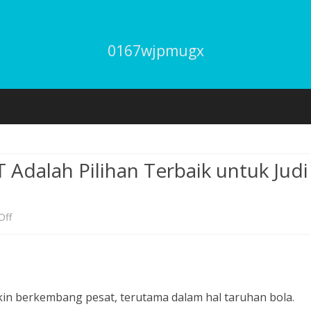
0167wjpmugx
Skip
to
content
dalah Pilihan Terbaik untuk Judi
on
Off
Mengapa
Daftar
SBOBET
akin berkembang pesat, terutama dalam hal taruhan bola.