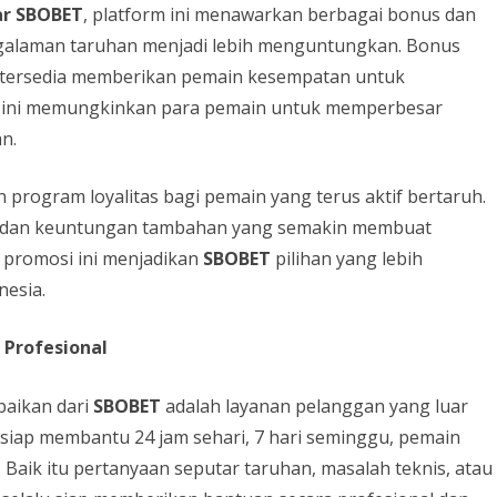
ar SBOBET
, platform ini menawarkan berbagai bonus dan
galaman taruhan menjadi lebih menguntungkan. Bonus
 tersedia memberikan pemain kesempatan untuk
l ini memungkinkan para pemain untuk memperbesar
n.
program loyalitas bagi pemain yang terus aktif bertaruh.
h dan keuntungan tambahan yang semakin membuat
 promosi ini menjadikan
SBOBET
pilihan yang lebih
esia.
 Profesional
baikan dari
SBOBET
adalah layanan pelanggan yang luar
siap membantu 24 jam sehari, 7 hari seminggu, pemain
. Baik itu pertanyaan seputar taruhan, masalah teknis, atau