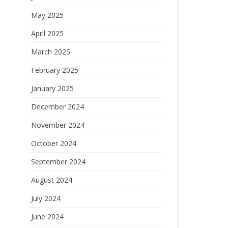
May 2025
April 2025
March 2025
February 2025
January 2025
December 2024
November 2024
October 2024
September 2024
August 2024
July 2024
June 2024