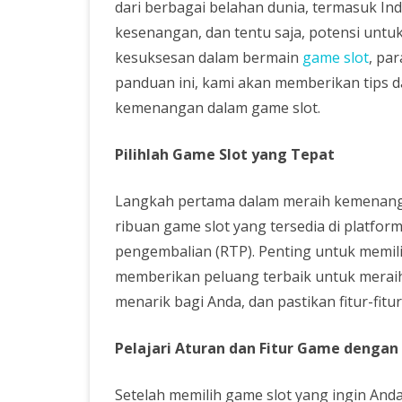
Mera
dari berbagai belahan dunia, termasuk In
kesenangan, dan tentu saja, potensi unt
Kem
kesuksesan dalam bermain
game slot
, pa
dala
panduan ini, kami akan memberikan tips 
Gam
kemenangan dalam game slot.
Slot
Pilihlah Game Slot yang Tepat
Langkah pertama dalam meraih kemenanga
ribuan game slot yang tersedia di platform
pengembalian (RTP). Penting untuk memil
memberikan peluang terbaik untuk meraih
menarik bagi Anda, dan pastikan fitur-fit
Pelajari Aturan dan Fitur Game dengan
Setelah memilih game slot yang ingin And