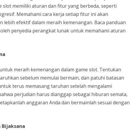
e slot memiliki aturan dan fitur yang berbeda, seperti
ogresif. Memahami cara kerja setiap fitur ini akan
lebih efektif dalam meraih kemenangan. Baca panduan
 oleh penyedia perangkat lunak untuk memahami aturan
ana
 untuk meraih kemenangan dalam game slot. Tentukan
taruhkan sebelum memulai bermain, dan patuhi batasan
a untuk terus memasang taruhan setelah mengalami
h bahwa perjudian harus dianggap sebagai hiburan semata,
Tetapkanlah anggaran Anda dan bermainlah sesuai dengan
 Bijaksana