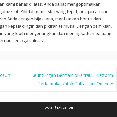
lah kami bahas di atas, Anda dapat mengoptimalkan
e slot. Pilihlah game slot yang tepat, pelajari aturan
garan Anda dengan bijaksana, manfaatkan bonus dan
an kepala dingin dan pikiran terbuka. Dengan demikian,
in yang lebih menyenangkan dan meningkatkan peluang
n dan semoga sukses!
osurf:
Keuntungan Bermain di Ultra88: Platform
Terkemuka untuk Daftar Judi Online
Footer text center