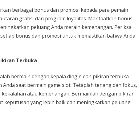
arkan berbagai bonus dan promosi kepada para pemain
utaran gratis, dan program loyalitas. Manfaatkan bonus
 meningkatkan peluang Anda meraih kemenangan. Periksa
n setiap bonus dan promosi untuk memastikan bahwa Anda
ikiran Terbuka
adalah bermain dengan kepala dingin dan pikiran terbuka.
 Anda saat bermain game slot. Tetaplah tenang dan fokus,
i kekalahan atau kemenangan. Bermainlah dengan pikiran
 keputusan yang lebih baik dan meningkatkan peluang