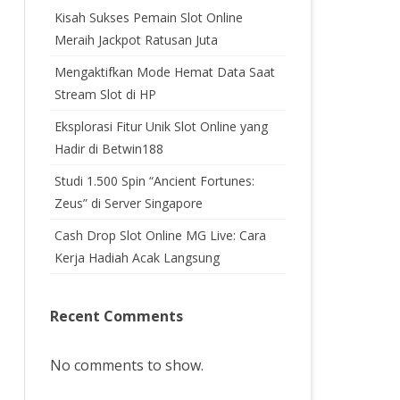
Kisah Sukses Pemain Slot Online
Meraih Jackpot Ratusan Juta
Mengaktifkan Mode Hemat Data Saat
Stream Slot di HP
Eksplorasi Fitur Unik Slot Online yang
Hadir di Betwin188
Studi 1.500 Spin “Ancient Fortunes:
Zeus” di Server Singapore
Cash Drop Slot Online MG Live: Cara
Kerja Hadiah Acak Langsung
Recent Comments
No comments to show.