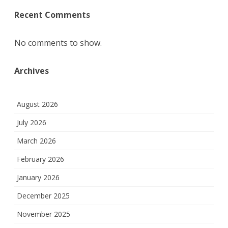
Recent Comments
No comments to show.
Archives
August 2026
July 2026
March 2026
February 2026
January 2026
December 2025
November 2025