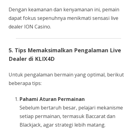
Dengan keamanan dan kenyamanan ini, pemain
dapat fokus sepenuhnya menikmati sensasi live
dealer ION Casino.
5. Tips Memaksimalkan Pengalaman Live
Dealer di KLIX4D
Untuk pengalaman bermain yang optimal, berikut
beberapa tips:
Pahami Aturan Permainan
Sebelum bertaruh besar, pelajari mekanisme
setiap permainan, termasuk Baccarat dan
Blackjack, agar strategi lebih matang.