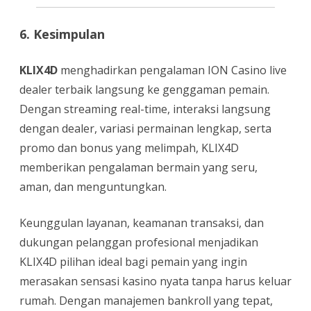
6. Kesimpulan
KLIX4D
menghadirkan pengalaman ION Casino live
dealer terbaik langsung ke genggaman pemain.
Dengan streaming real-time, interaksi langsung
dengan dealer, variasi permainan lengkap, serta
promo dan bonus yang melimpah, KLIX4D
memberikan pengalaman bermain yang seru,
aman, dan menguntungkan.
Keunggulan layanan, keamanan transaksi, dan
dukungan pelanggan profesional menjadikan
KLIX4D pilihan ideal bagi pemain yang ingin
merasakan sensasi kasino nyata tanpa harus keluar
rumah. Dengan manajemen bankroll yang tepat,