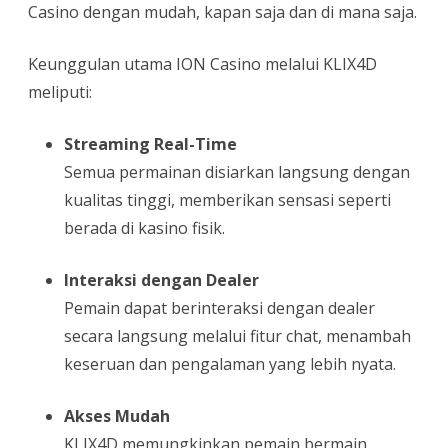
Casino dengan mudah, kapan saja dan di mana saja.
Keunggulan utama ION Casino melalui KLIX4D
meliputi:
Streaming Real-Time
Semua permainan disiarkan langsung dengan
kualitas tinggi, memberikan sensasi seperti
berada di kasino fisik.
Interaksi dengan Dealer
Pemain dapat berinteraksi dengan dealer
secara langsung melalui fitur chat, menambah
keseruan dan pengalaman yang lebih nyata.
Akses Mudah
KLIX4D memungkinkan pemain bermain