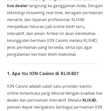
live dealer
langsung ke genggaman Anda. Dengan
KLIX4D:
teknologi streaming real-time, beragam permainan
Live
menarik, dan layanan profesional, KLIX4D
Dealer
menjadikan hiburan judi online lebih seru,
interaktif, dan aman. Artikel ini akan membahas
Terbaik
keunggulan bermain ION Casino melalui KLIX4D,
di
jenis permainan yang tersedia, serta tips agar
Genggaman
pengalaman bermain lebih maksimal.
Anda
1. Apa Itu ION Casino di KLIX4D?
ION Casino adalah salah satu provider kasino
online terkemuka yang dikenal dengan kualitas live
dealer dan permainan interaktif. Melalui
KLIX4D
,
pemain dapat mengakses berbagai permainan ION