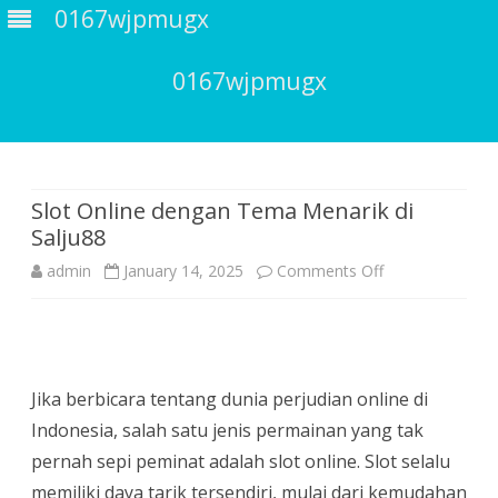
0167wjpmugx
0167wjpmugx
Skip
to
content
Slot Online dengan Tema Menarik di
Salju88
on
admin
January 14, 2025
Comments Off
Slot
Online
dengan
Jika berbicara tentang dunia perjudian online di
Tema
Indonesia, salah satu jenis permainan yang tak
pernah sepi peminat adalah slot online. Slot selalu
Menarik
memiliki daya tarik tersendiri, mulai dari kemudahan