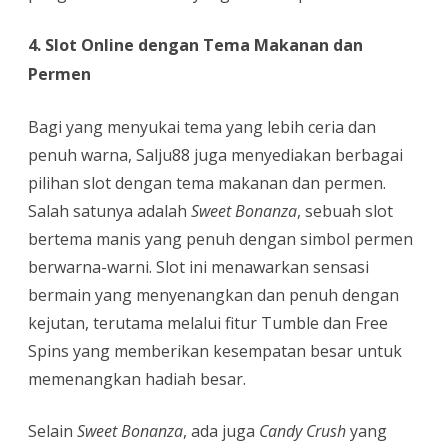
4.
Slot Online dengan Tema Makanan dan
Permen
Bagi yang menyukai tema yang lebih ceria dan
penuh warna, Salju88 juga menyediakan berbagai
pilihan slot dengan tema makanan dan permen.
Salah satunya adalah
Sweet Bonanza
, sebuah slot
bertema manis yang penuh dengan simbol permen
berwarna-warni. Slot ini menawarkan sensasi
bermain yang menyenangkan dan penuh dengan
kejutan, terutama melalui fitur Tumble dan Free
Spins yang memberikan kesempatan besar untuk
memenangkan hadiah besar.
Selain
Sweet Bonanza
, ada juga
Candy Crush
yang