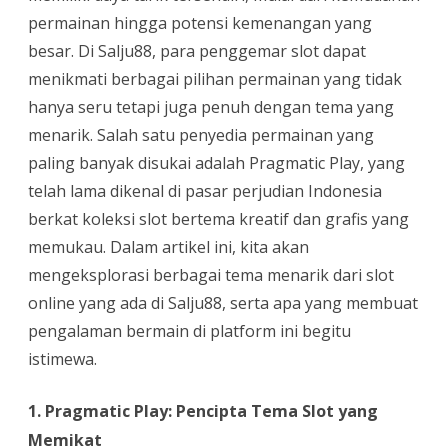
di
permainan hingga potensi kemenangan yang
Salju88
besar. Di Salju88, para penggemar slot dapat
menikmati berbagai pilihan permainan yang tidak
hanya seru tetapi juga penuh dengan tema yang
menarik. Salah satu penyedia permainan yang
paling banyak disukai adalah Pragmatic Play, yang
telah lama dikenal di pasar perjudian Indonesia
berkat koleksi slot bertema kreatif dan grafis yang
memukau. Dalam artikel ini, kita akan
mengeksplorasi berbagai tema menarik dari slot
online yang ada di Salju88, serta apa yang membuat
pengalaman bermain di platform ini begitu
istimewa.
1.
Pragmatic Play: Pencipta Tema Slot yang
Memikat