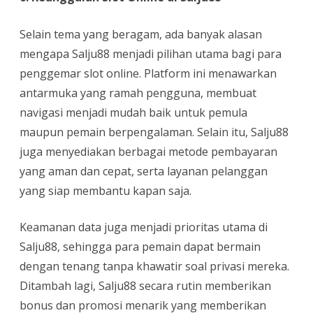
Selain tema yang beragam, ada banyak alasan
mengapa Salju88 menjadi pilihan utama bagi para
penggemar slot online. Platform ini menawarkan
antarmuka yang ramah pengguna, membuat
navigasi menjadi mudah baik untuk pemula
maupun pemain berpengalaman. Selain itu, Salju88
juga menyediakan berbagai metode pembayaran
yang aman dan cepat, serta layanan pelanggan
yang siap membantu kapan saja.
Keamanan data juga menjadi prioritas utama di
Salju88, sehingga para pemain dapat bermain
dengan tenang tanpa khawatir soal privasi mereka.
Ditambah lagi, Salju88 secara rutin memberikan
bonus dan promosi menarik yang memberikan