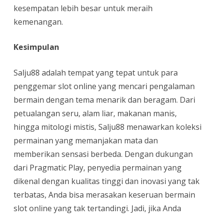
kesempatan lebih besar untuk meraih
kemenangan.
Kesimpulan
Salju88 adalah tempat yang tepat untuk para
penggemar slot online yang mencari pengalaman
bermain dengan tema menarik dan beragam. Dari
petualangan seru, alam liar, makanan manis,
hingga mitologi mistis, Salju88 menawarkan koleksi
permainan yang memanjakan mata dan
memberikan sensasi berbeda. Dengan dukungan
dari Pragmatic Play, penyedia permainan yang
dikenal dengan kualitas tinggi dan inovasi yang tak
terbatas, Anda bisa merasakan keseruan bermain
slot online yang tak tertandingi. Jadi, jika Anda