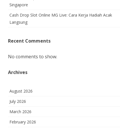
Singapore
Cash Drop Slot Online MG Live: Cara Kerja Hadiah Acak
Langsung
Recent Comments
No comments to show.
Archives
August 2026
July 2026
March 2026
February 2026