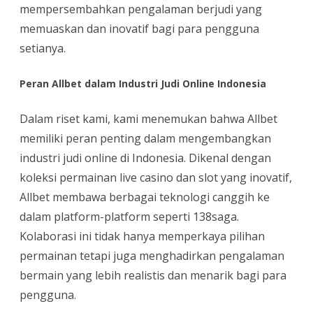
mempersembahkan pengalaman berjudi yang
memuaskan dan inovatif bagi para pengguna
setianya.
Peran Allbet dalam Industri Judi Online Indonesia
Dalam riset kami, kami menemukan bahwa Allbet
memiliki peran penting dalam mengembangkan
industri judi online di Indonesia. Dikenal dengan
koleksi permainan live casino dan slot yang inovatif,
Allbet membawa berbagai teknologi canggih ke
dalam platform-platform seperti 138saga.
Kolaborasi ini tidak hanya memperkaya pilihan
permainan tetapi juga menghadirkan pengalaman
bermain yang lebih realistis dan menarik bagi para
pengguna.