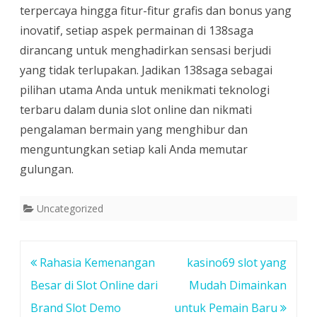
terpercaya hingga fitur-fitur grafis dan bonus yang
inovatif, setiap aspek permainan di 138saga
dirancang untuk menghadirkan sensasi berjudi
yang tidak terlupakan. Jadikan 138saga sebagai
pilihan utama Anda untuk menikmati teknologi
terbaru dalam dunia slot online dan nikmati
pengalaman bermain yang menghibur dan
menguntungkan setiap kali Anda memutar
gulungan.
Uncategorized
Post
Rahasia Kemenangan
kasino69 slot yang
navigation
Besar di Slot Online dari
Mudah Dimainkan
Brand Slot Demo
untuk Pemain Baru