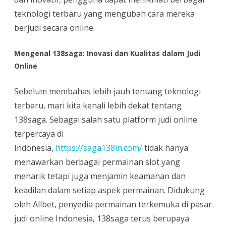
Bermain
teknologi terbaru yang mengubah cara mereka
di
berjudi secara online.
Slot
Mengenal 138saga: Inovasi dan Kualitas dalam Judi
138saga
Online
Sebelum membahas lebih jauh tentang teknologi
terbaru, mari kita kenali lebih dekat tentang
138saga. Sebagai salah satu platform judi online
terpercaya di
Indonesia,
https://saga138in.com/
tidak hanya
menawarkan berbagai permainan slot yang
menarik tetapi juga menjamin keamanan dan
keadilan dalam setiap aspek permainan. Didukung
oleh Allbet, penyedia permainan terkemuka di pasar
judi online Indonesia, 138saga terus berupaya