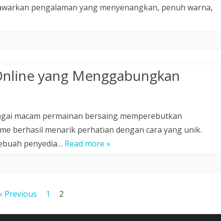
menawarkan pengalaman yang menyenangkan, penuh warna,
Online yang Menggabungkan
rbagai macam permainan bersaing memperebutkan
me berhasil menarik perhatian dengan cara yang unik.
sebuah penyedia…
Read more »
« Previous
1
2