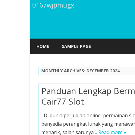
0167wjpmugx
HOME
SAMPLE PAGE
MONTHLY ARCHIVES:
DECEMBER 2024
Panduan Lengkap Berma
Cair77 Slot
Di dunia perjudian online, permainan sl
penyedia perangkat lunak yang menawarka
menarik, salah satunya…
Read more »