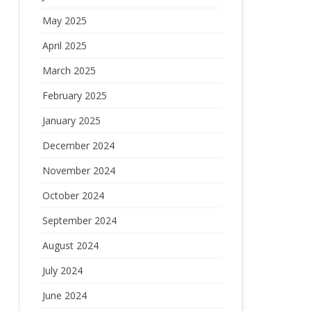
May 2025
April 2025
March 2025
February 2025
January 2025
December 2024
November 2024
October 2024
September 2024
August 2024
July 2024
June 2024