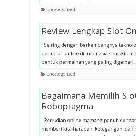
Uncategorized
Review Lengkap Slot Onl
Seiring dengan berkembangnya teknolog
perjudian online di Indonesia semakin me
bentuk permainan yang paling digemari
Uncategorized
Bagaimana Memilih Slot
Robopragma
Perjudian online memang penuh dengan pe
memberi kita harapan, ketegangan, d