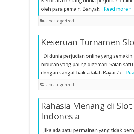
Berbicara tentang dunia perjudian online
oleh para pemain. Banyak…
Read more »
Uncategorized
Keseruan Turnamen Slot
Di dunia perjudian online yang semakin
hiburan yang paling digemari. Salah sat
dengan sangat baik adalah Bayar77…
Rea
Uncategorized
Rahasia Menang di Slot
Indonesia
Jika ada satu permainan yang tidak pern