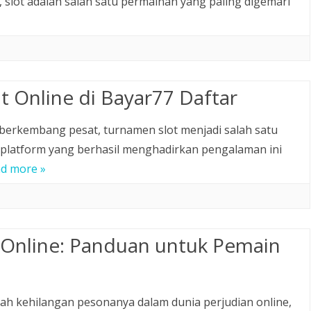
, slot adalah salah satu permainan yang paling digemari
 Online di Bayar77 Daftar
 berkembang pesat, turnamen slot menjadi salah satu
u platform yang berhasil menghadirkan pengalaman ini
d more »
 Online: Panduan untuk Pemain
ah kehilangan pesonanya dalam dunia perjudian online,