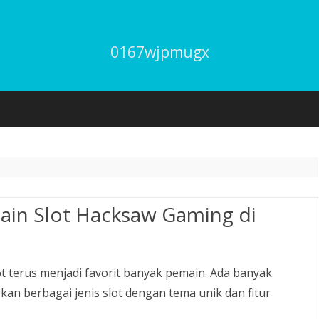
0167wjpmugx
Skip
to
content
in Slot Hacksaw Gaming di
ot terus menjadi favorit banyak pemain. Ada banyak
n berbagai jenis slot dengan tema unik dan fitur