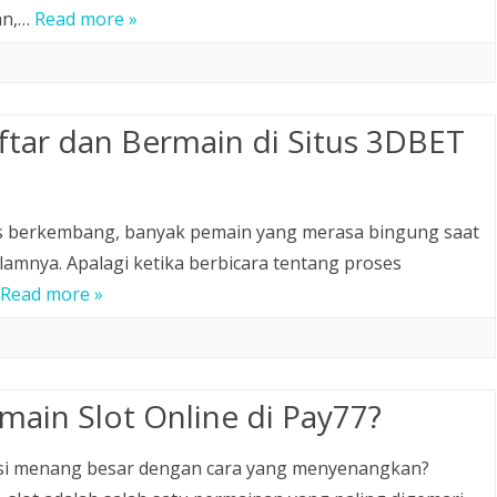
an,…
Read more »
ar dan Bermain di Situs 3DBET
us berkembang, banyak pemain yang merasa bingung saat
lamnya. Apalagi ketika berbicara tentang proses
Read more »
ain Slot Online di Pay77?
asi menang besar dengan cara yang menyenangkan?