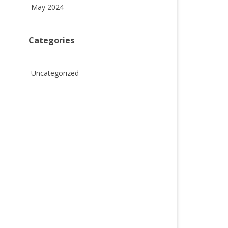
May 2024
Categories
Uncategorized